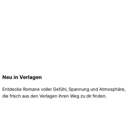
Zeit des Mutes
Den Frauen gewidmet, die vor einhundert Jahren das
Wahlrecht erkämpften.
Neu in Verlagen
Entdecke Romane voller Gefühl, Spannung und Atmosphäre,
die frisch aus den Verlagen ihren Weg zu dir finden.