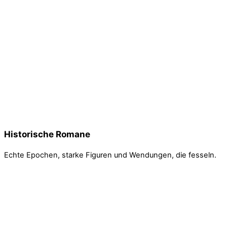
Die Verwegene Sie strahlt im Glanz Hollywoods,
und ihre Erfindung verändert die Welt: Hedy
Lamarr
Sie strahlt im Glanz Hollywoods, und ihre Erfindung verändert
die Welt: Hedy Lamarr
Historische Romane
Echte Epochen, starke Figuren und Wendungen, die fesseln.